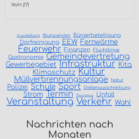
Wahl
(17)
Bürgerbeteiligung
Blutspenden
Ausstellung
EEW
Fernwärme
Dorfreinigung
Feuerwehr
Finanzen
Flüchtlinge
Gemeindevertretung
Gastronomie
Infrastruktur
Gewerbegebiet
Kita
Kultur
Klimaschutz
Müllverbrennungsanlage
Natur
Sport
Schule
Polizei
Stellenausschreibung
Termin
Strom
Unfall
Tourismus
Veranstaltung
Verkehr
Wahl
Nachrichten nach
Monaten