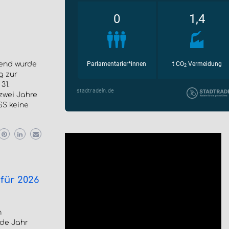
bend wurde
g zur
31.
zwei Jahre
GS keine
für 2026
n
de Jahr