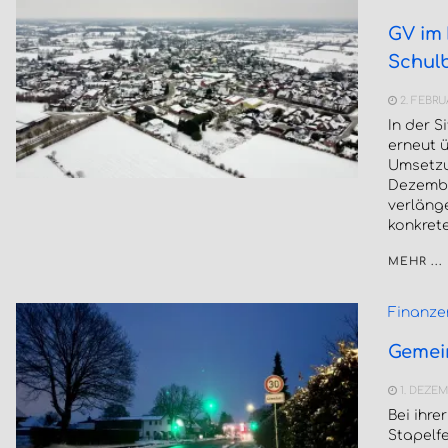
GV im
Schul
2. FEBRU
In der 
erneut ü
Umsetzu
Dezembe
verläng
konkret
MEHR ...
Finanze
Gemei
1. DEZEM
Bei ihre
Stapelf