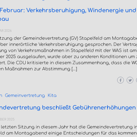
 Februar: Verkehrsberuhigung, Windenergie und
bau
AR 2026
Sitzung der Gemeindevertretung (GV) Stapelfeld am Montaga
ber innerörtliche Verkehrsberuhigung gesprochen. Der Vertra
ng von Verkehrsmaßnahmen in Stapelfeld mit der WAS ist am 
r 2025 ausgelaufen, wurde aber zu anderen Konditionen um 
ert. Die CDU kritisierte in diesem Zusammenhang, dass die W
en Maßnahmen zur Abstimmung […]
n
Gemeinvertretung
Kita
ndevertretung beschließt Gebührenerhöhungen 
BER 2025
r letzten Sitzung in diesem Jahr hat die Gemeindevertretung i
eld am Montagabend einige Entscheidungen für das kommen