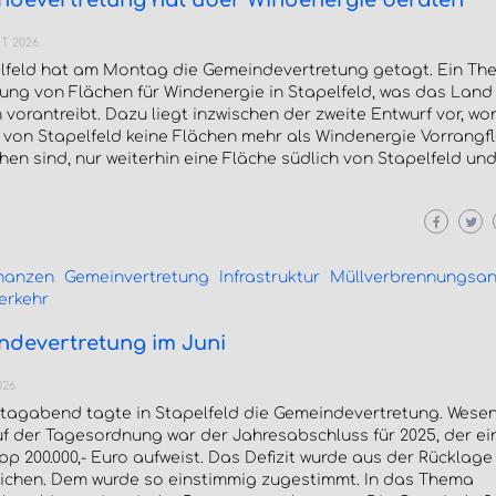
ndevertretung hat über Windenergie beraten
T 2026
elfeld hat am Montag die Gemeindevertretung getagt. Ein Th
ung von Flächen für Windenergie in Stapelfeld, was das Land
 vorantreibt. Dazu liegt inzwischen der zweite Entwurf vor, w
h von Stapelfeld keine Flächen mehr als Windenergie Vorrangf
en sind, nur weiterhin eine Fläche südlich von Stapelfeld und
nanzen
Gemeinvertretung
Infrastruktur
Müllverbrennungsa
erkehr
ndevertretung im Juni
026
agabend tagte in Stapelfeld die Gemeindevertretung. Wesen
f der Tagesordnung war der Jahresabschluss für 2025, der ein
p 200.000,- Euro aufweist. Das Defizit wurde aus der Rücklage
ichen. Dem wurde so einstimmig zugestimmt. In das Thema