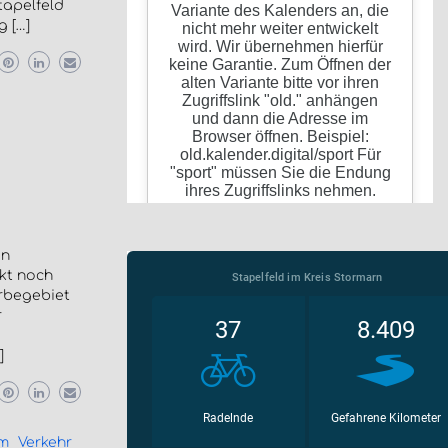
tapelfeld
 […]
en
kt noch
rbegebiet
r
]
om
Verkehr