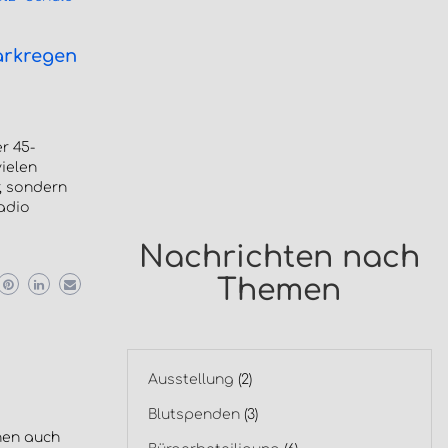
tarkregen
r 45-
ielen
r, sondern
adio
Nachrichten nach
Themen
Ausstellung
(2)
Blutspenden
(3)
hen auch