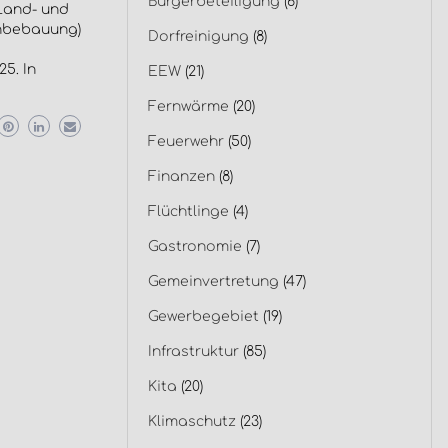
Bürgerbeteiligung
(6)
 Land- und
hnbebauung)
Dorfreinigung
(8)
5. In
EEW
(21)
Fernwärme
(20)
Feuerwehr
(50)
Finanzen
(8)
Flüchtlinge
(4)
Gastronomie
(7)
Gemeinvertretung
(47)
Gewerbegebiet
(19)
Infrastruktur
(85)
Kita
(20)
Klimaschutz
(23)