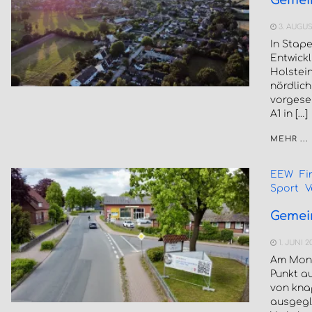
Gemei
3. AUGUS
In Stap
Entwickl
Holstein
nördlic
vorgeseh
A1 in […]
MEHR ...
EEW
Fi
Sport
V
Gemei
1. JUNI 2
Am Mont
Punkt au
von knap
ausgegl