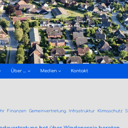
Über …
Medien
Kontakt
hr
Finanzen
Gemeinvertretung
Infrastruktur
Klimaschutz
S