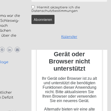
Hiermit akzeptiere ich die
Datenschutzbestimmungen
ema war die
 Schleswig-
onach
lächen
 über die
Kalender
nlage
tlicher
 Defizit