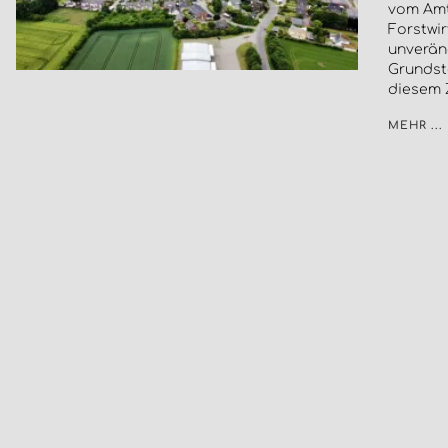
vom Amt 
Forstwir
unveränd
Grundst
diesem
MEHR ...