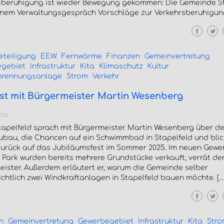
sberuhigung ist wieder Bewegung gekommen: Die Gemeinde S
einem Verwaltungsgespräch Vorschläge zur Verkehrsberuhigung
eteiligung
EEW
Fernwärme
Finanzen
Gemeinvertretung
gebiet
Infrastruktur
Kita
Klimaschutz
Kultur
brennungsanlage
Strom
Verkehr
st mit Bürgermeister Martin Wesenberg
026
tapelfeld sprach mit Bürgermeister Martin Wesenberg über d
ubau, die Chancen auf ein Schwimmbad in Stapelfeld und blic
zurück auf das Jubiläumsfest im Sommer 2025. Im neuen Gewe
Park wurden bereits mehrere Grundstücke verkauft, verrät de
eister. Außerdem erläutert er, warum die Gemeinde selber
chtlich zwei Windkraftanlagen in Stapelfeld bauen möchte. […
n
Gemeinvertretung
Gewerbegebiet
Infrastruktur
Kita
Str