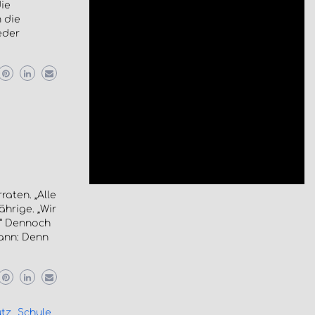
ie
 die
eder
aten. „Alle
hrige. „Wir
“ Dennoch
ann: Denn
tz
Schule