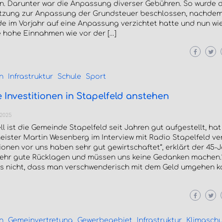
en. Darunter war die Anpassung diverser Gebühren. So wurde d
zung zur Anpassung der Grundsteuer beschlossen, nachdem
e im Vorjahr auf eine Anpassung verzichtet hatte und nun wi
e hohe Einnahmen wie vor der […]
n
Infrastruktur
Schule
Sport
 Investitionen in Stapelfeld anstehen
 2025
ll ist die Gemeinde Stapelfeld seit Jahren gut aufgestellt, hat
ister Martin Wesenberg im Interview mit Radio Stapelfeld verr
onen vor uns haben sehr gut gewirtschaftet“, erklärt der 45-Jä
ehr gute Rücklagen und müssen uns keine Gedanken machen.
as nicht, dass man verschwenderisch mit dem Geld umgehen k
n
Gemeinvertretung
Gewerbegebiet
Infrastruktur
Klimaschu