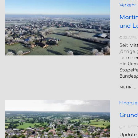
Verkehr
Martin
und Lo
22. APRIL
Seit Mit
jährige 
Terminen
die Geme
Stapelfe
Bundespr
MEHR ...
Finanze
Grund
21. DEZE
Update: