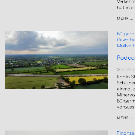
Verkehr
hat in 
MEHR ...
Bürgerb
Gewerbe
Müllver
Podca
30. MAI 2
Radio S
Schulne
einmal 
Minerva 
Bürgerm
voraussi
MEHR ...
Finanze