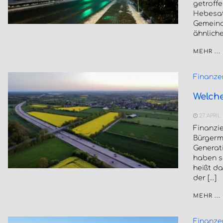
getroff
Hebesat
Gemeind
ähnlich
MEHR ...
Finanze
Welche
27. APRIL
Finanzie
Bürgerme
Generati
haben s
heißt d
der […]
MEHR ...
Finanze