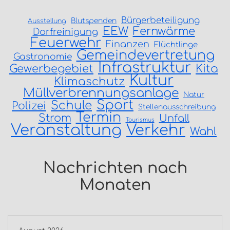
Bürgerbeteiligung
Blutspenden
Ausstellung
EEW
Fernwärme
Dorfreinigung
Feuerwehr
Finanzen
Flüchtlinge
Gemeindevertretung
Gastronomie
Infrastruktur
Gewerbegebiet
Kita
Kultur
Klimaschutz
Müllverbrennungsanlage
Natur
Sport
Schule
Polizei
Stellenausschreibung
Termin
Strom
Unfall
Tourismus
Veranstaltung
Verkehr
Wahl
Nachrichten nach
Monaten