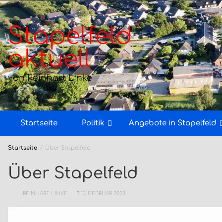
Zum
Inhalt
springen
Stapelfeld
aktuell
von Reinhart Linke
Startseite
Politik
Angebote in Stapelfeld
Startseite
Über Stapelfeld
Über Stapelfeld
REINHART LINKE
13. FEBRUAR 2023