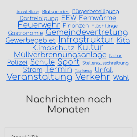
Bürgerbeteiligung
Blutspenden
Ausstellung
EEW
Fernwärme
Dorfreinigung
Feuerwehr
Finanzen
Flüchtlinge
Gemeindevertretung
Gastronomie
Infrastruktur
Gewerbegebiet
Kita
Kultur
Klimaschutz
Müllverbrennungsanlage
Natur
Sport
Schule
Polizei
Stellenausschreibung
Termin
Strom
Unfall
Tourismus
Veranstaltung
Verkehr
Wahl
Nachrichten nach
Monaten
August 2026