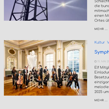
Schlecht
die bun
mitmache
einen M
Ortes ü
MEHR ...
Kultur
V
Sympho
15. MAI 2
Elf Mit
Einladun
Besetzun
einziga
melodie
2025 um 
MEHR ...