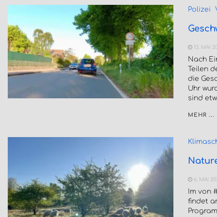
Polizei
Gesch
13. MAI 2
Nach Ei
Teilen 
die Gesc
Uhr wur
sind etw
MEHR ...
Klimasc
Nature
6. MAI 2
Im von 
findet a
Program