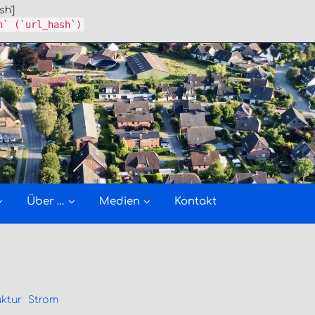
sh']
h` (`url_hash`)
Über …
Medien
Kontakt
uktur
Strom