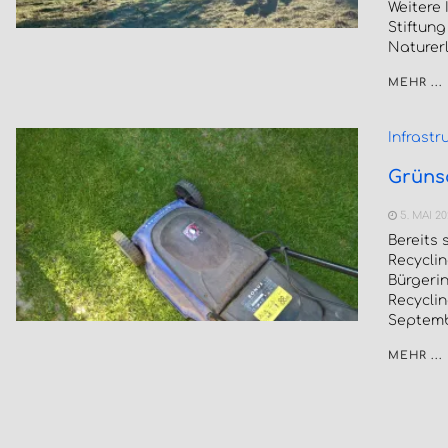
Weitere
Stiftun
Naturerl
MEHR ...
Infrastr
Grünsc
5. MAI 2
Bereits 
Recycli
Bürgeri
Recyclin
Septembe
MEHR ...