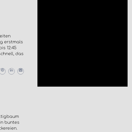
eiten
g erstmals
is 12:45
chnell, das
ltigbaum
ein buntes
kereien.