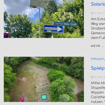
Solarl
31. MAI 2
Am Eckso
Weg war 
Straßen
Gemeinde
dem Fuß
MEHR ...
Infrastr
Spielp
24. MAI 
Mitte Ma
Stapelfe
Wippen u
Calisthe
nutzen. 