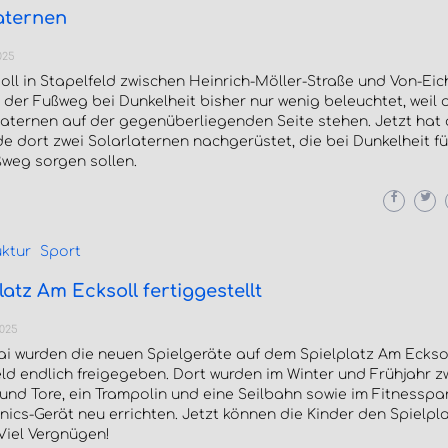
aternen
025
ll in Stapelfeld zwischen Heinrich-Möller-Straße und Von-Eic
der Fußweg bei Dunkelheit bisher nur wenig beleuchtet, weil a
laternen auf der gegenüberliegenden Seite stehen. Jetzt hat 
 dort zwei Solarlaternen nachgerüstet, die bei Dunkelheit fü
weg sorgen sollen.
uktur
Sport
latz Am Ecksoll fertiggestellt
2025
i wurden die neuen Spielgeräte auf dem Spielplatz Am Ecksol
ld endlich freigegeben. Dort wurden im Winter und Frühjahr z
nd Tore, ein Trampolin und eine Seilbahn sowie im Fitnesspar
nics-Gerät neu errichten. Jetzt können die Kinder den Spielpl
Viel Vergnügen!