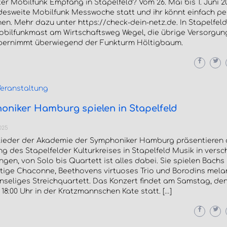
er Mobilfunk Empfang in Stapelfeld? Vom 26. Mai bis 1. Juni 2
desweite Mobilfunk Messwoche statt und ihr könnt einfach p
n. Mehr dazu unter https://check-dein-netz.de. In Stapelfeld
obilfunkmast am Wirtschaftsweg Wegel, die übrige Versorgun
bernimmt überwiegend der Funkturm Höltigbaum.
eranstaltung
niker Hamburg spielen in Stapelfeld
025
glieder der Akademie der Symphoniker Hamburg präsentieren 
g des Stapelfelder Kulturkreises in Stapelfeld Musik in vers
gen, von Solo bis Quartett ist alles dabei. Sie spielen Bachs
rtige Chaconne, Beethovens virtuoses Trio und Borodins mela
nseliges Streichquartett. Das Konzert findet am Samstag, den
18:00 Uhr in der Kratzmannschen Kate statt. […]