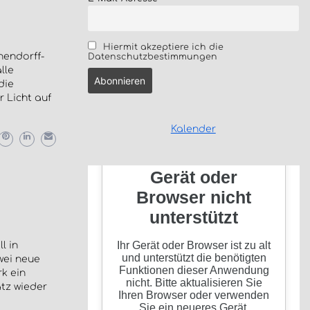
Hiermit akzeptiere ich die
hendorff-
Datenschutzbestimmungen
lle
die
r Licht auf
Kalender
l in
wei neue
k ein
atz wieder