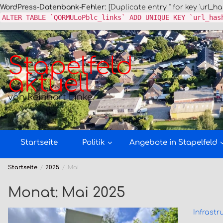
WordPress-Datenbank-Fehler:
[Duplicate entry '' for key 'url_ha
ALTER TABLE `QORMULoPblc_links` ADD UNIQUE KEY `url_has
Zum
Inhalt
springen
Stapelfeld
aktuell
von Reinhart Linke
Startseite
Politik
Angebote in Stapelfeld
Startseite
2025
Mai
Monat:
Mai 2025
Infrastr