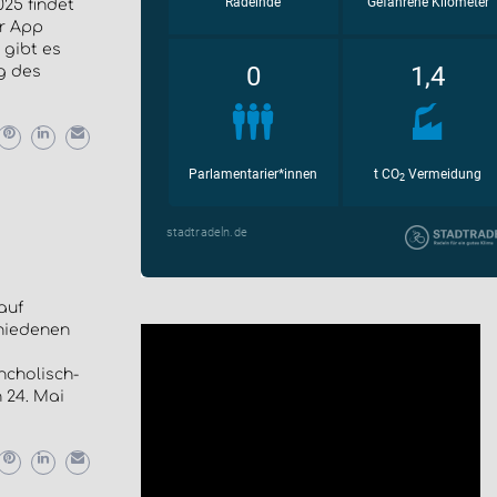
025 findet
er App
 gibt es
g des
auf
chiedenen
ncholisch-
 24. Mai