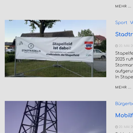
MEHR ...
Sport
V
Stadtr
20. MAI 
Stapelfe
2025 ru
Stormar
aufgeruf
In Stape
MEHR ...
Bürgerb
Mobil
20. MAI 