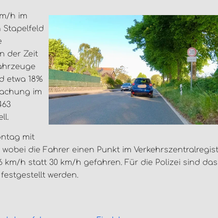
km/h im
 Stapelfeld
e
n der Zeit
Fahrzeuge
nd etwa 18%
wachung im
463
ll.
ntag mit
wobei die Fahrer einen Punkt im Verkehrszentralregis
 km/h statt 30 km/h gefahren. Für die Polizei sind das
festgestellt werden.