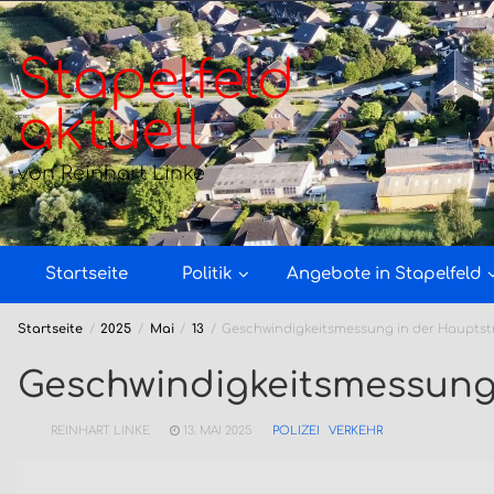
Zum
Inhalt
springen
Stapelfeld
aktuell
von Reinhart Linke
Startseite
Politik
Angebote in Stapelfeld
Startseite
2025
Mai
13
Geschwindigkeitsmessung in der Hauptst
Geschwindigkeitsmessung
REINHART LINKE
13. MAI 2025
POLIZEI
VERKEHR