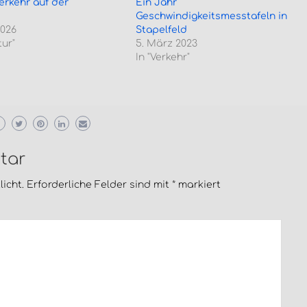
erkehr auf der
Ein Jahr
Geschwindigkeitsmesstafeln in
2026
Stapelfeld
tur"
5. März 2023
In "Verkehr"
tar
icht.
Erforderliche Felder sind mit
*
markiert