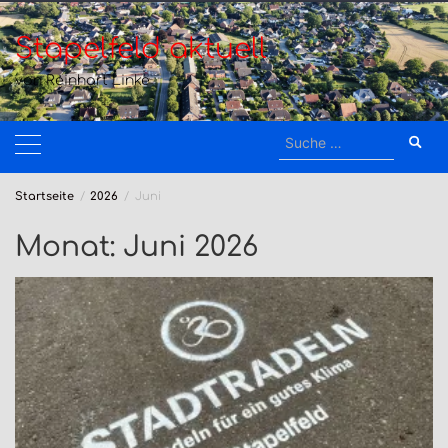
Zum
Inhalt
Stapelfeld aktuell
springen
von Reinhart Linke
Suche
nach:
Startseite
2026
Juni
Monat:
Juni 2026