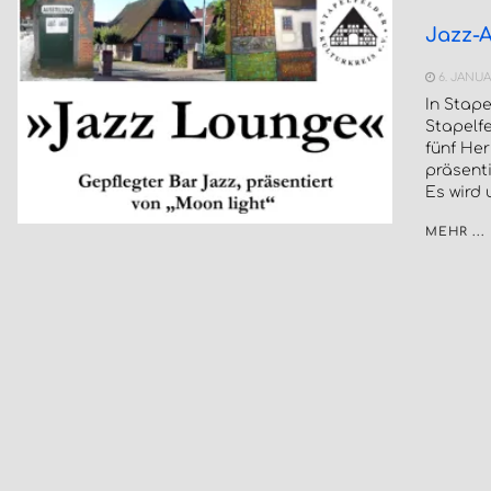
Jazz-A
6. JANUA
In Stape
Stapelfe
fünf He
präsent
Es wird
MEHR ...