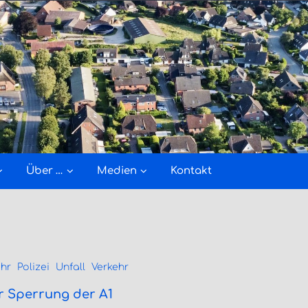
Über …
Medien
Kontakt
hr
Polizei
Unfall
Verkehr
r Sperrung der A1