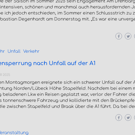
e der Saison im Sommer 2025 sein Engagement Am Drehbarg
f intensiven, schönen und manchmal auch herausfordernden J
 ich jedoch entschieden, im Sommer einen Schlussstrich zu z
Sebastian Degenhardt am Donnerstag mit. „Es war eine unverg
hr
Unfall
Verkehr
nsperrung nach Unfall auf der A1
R 2025
n Montagmorgen ereignete sich ein schwerer Unfall auf der A
chtung Norden/Lübeck Höhe Stapelfeld. Nachdem bei einem m
beladenen Lkw ein Reisen geplatzt war, verlor der Fahrer die
s tonnenschwere Fahrzeug und kollidierte mit den Brückenpfei
die zwischen Stapelfeld und Braak über die A1 führt. Da bei de
eranstaltung