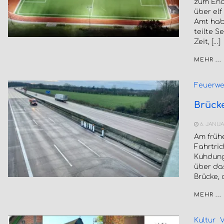
zum End
über el
Amt habe
teilte 
Zeit, […]
MEHR ...
Feuerwe
Brücke
6. JANUA
Am frühe
Fahrtri
Kuhdung 
über da
Brücke, 
MEHR ...
Kultur
V