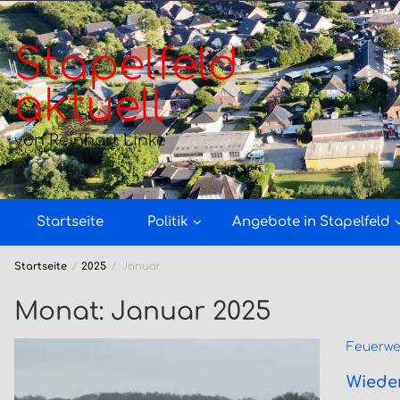
Zum
Inhalt
springen
Stapelfeld
aktuell
von Reinhart Linke
Startseite
Politik
Angebote in Stapelfeld
Startseite
2025
Januar
Monat:
Januar 2025
Feuerwe
Wiede