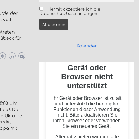
Hiermit akzeptiere ich die
urde der
Datenschutzbestimmungen
 voll
e
etreten
übeck für
Kalender
8:00 Uhr
feld. Die
ie Ukraine
 sie,
ropa mit