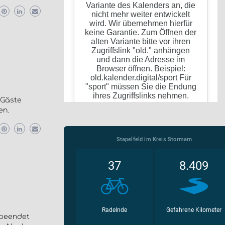
 Gäste
en.
 beendet