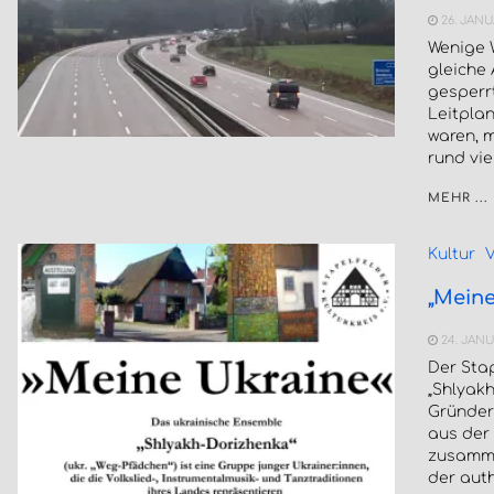
26. JANU
Wenige 
gleiche
gesperrt
Leitpla
waren, 
rund vie
MEHR ...
Kultur
V
„Meine
24. JANU
Der Stap
„Shlyakh
Gründer 
aus der
zusamme
der auth