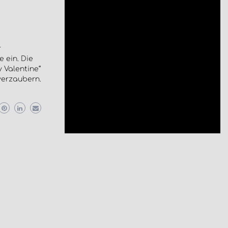
r
 ein. Die
 Valentine“
verzaubern.