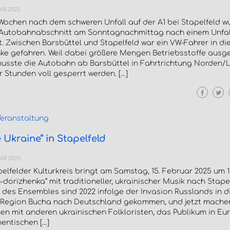
AR 2025
Wochen nach dem schweren Unfall auf der A1 bei Stapelfeld w
 Autobahnabschnitt am Sonntagnachmittag nach einem Unfall
. Zwischen Barsbüttel und Stapelfeld war ein VW-Fahrer in di
nke gefahren. Weil dabei größere Mengen Betriebsstoffe ausg
musste die Autobahn ab Barsbüttel in Fahrtrichtung Norden/L
r Stunden voll gesperrt werden. […]
eranstaltung
 Ukraine“ in Stapelfeld
AR 2025
elfelder Kulturkreis bringt am Samstag, 15. Februar 2025 um 1
-dorizhenka“ mit traditioneller, ukrainischer Musik nach Stapel
des Ensembles sind 2022 infolge der Invasion Russlands in d
 Region Bucha nach Deutschland gekommen, und jetzt machen
n mit anderen ukrainischen Folkloristen, das Publikum in Eu
entischen […]