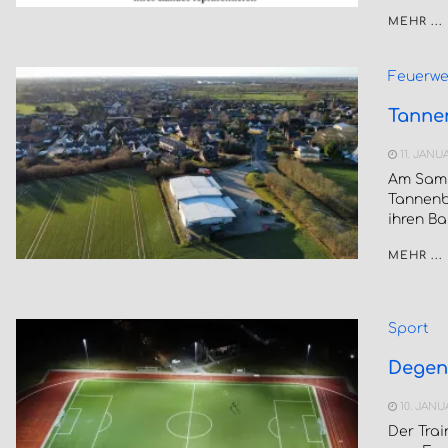
MEHR ...
Feuerwe
Tanne
11. JANU
Am Sams
Tannenb
ihren B
MEHR ...
Sport
Degen
10. JANU
Der Tra