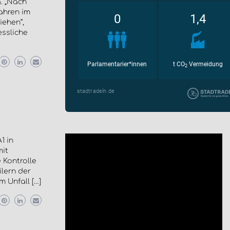
. „Nach
ahren im
iehen“,
essliche
1 in
it
 Kontrolle
lern der
m Unfall […]