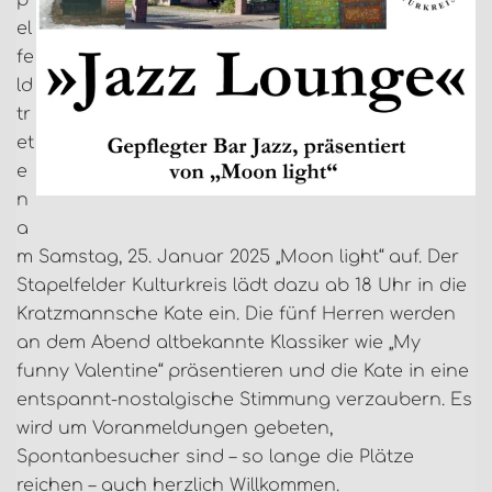
p
el
fe
ld
tr
et
e
n
a
m Samstag, 25. Januar 2025 „Moon light“ auf. Der
Stapelfelder Kulturkreis lädt dazu ab 18 Uhr in die
Kratzmannsche Kate ein. Die fünf Herren werden
an dem Abend altbekannte Klassiker wie „My
funny Valentine“ präsentieren und die Kate in eine
entspannt-nostalgische Stimmung verzaubern. Es
wird um Voranmeldungen gebeten,
Spontanbesucher sind – so lange die Plätze
reichen – auch herzlich Willkommen.