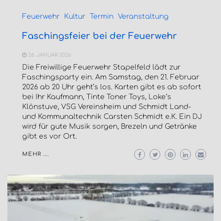
Feuerwehr
Kultur
Termin
Veranstaltung
Faschingsfeier bei der Feuerwehr
26. JANUAR 2026
Die Freiwillige Feuerwehr Stapelfeld lädt zur
Faschingsparty ein. Am Samstag, den 21. Februar
2026 ab 20 Uhr geht’s los. Karten gibt es ab sofort
bei Ihr Kaufmann, Tinte Toner Toys, Loke‘s
Klönstuve, VSG Vereinsheim und Schmidt Land-
und Kommunaltechnik Carsten Schmidt e.K. Ein DJ
wird für gute Musik sorgen, Brezeln und Getränke
gibt es vor Ort.
MEHR ...