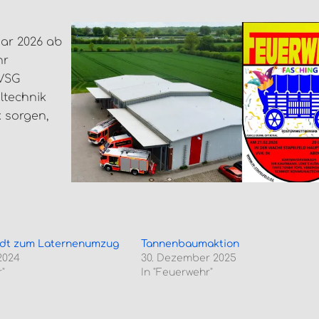
uar 2026 ab
hr
 VSG
ltechnik
k sorgen,
ädt zum Laternenumzug
Tannenbaumaktion
2024
30. Dezember 2025
"
In "Feuerwehr"