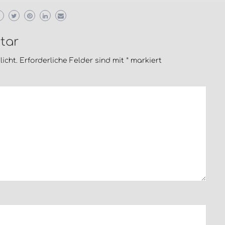
tar
icht.
Erforderliche Felder sind mit
*
markiert