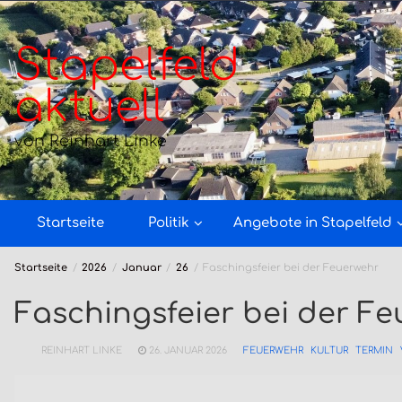
Zum
Inhalt
springen
Stapelfeld
aktuell
von Reinhart Linke
Startseite
Politik
Angebote in Stapelfeld
Startseite
2026
Januar
26
Faschingsfeier bei der Feuerwehr
Faschingsfeier bei der F
REINHART LINKE
26. JANUAR 2026
FEUERWEHR
KULTUR
TERMIN