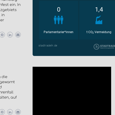
est ein. In
tzgebiets
 in
der
 die
 gewarnt
d
renfall
lten, auf