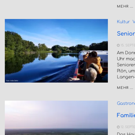
MEHR ...
Kultur
V
Senior
15. SEPT
Am Donn
Uhr mac
Seniore
Plön, um
Langen-,
MEHR ...
Gastron
Famili
12. SEPT
Das Hau