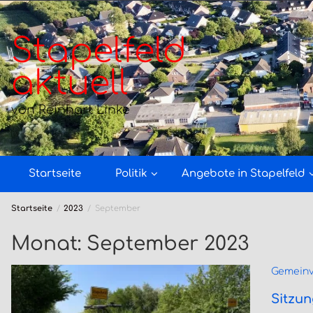
Zum
Inhalt
springen
Stapelfeld
aktuell
von Reinhart Linke
Startseite
Politik
Angebote in Stapelfeld
Startseite
2023
September
Monat:
September 2023
Gemeinv
Sitzu