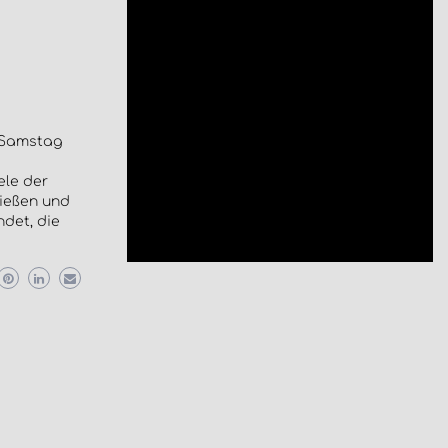
m Samstag
ele der
ießen und
ndet, die