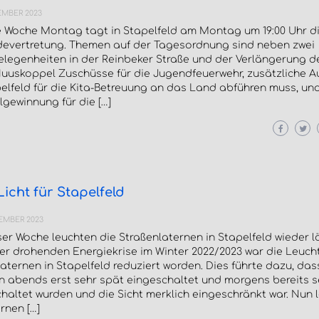
EMBER 2023
 Woche Montag tagt in Stapelfeld am Montag um 19:00 Uhr d
evertretung. Themen auf der Tagesordnung sind neben zwei
legenheiten in der Reinbeker Straße und der Verlängerung d
uuskoppel Zuschüsse für die Jugendfeuerwehr, zusätzliche A
elfeld für die Kita-Betreuung an das Land abführen muss, un
gewinnung für die […]
icht für Stapelfeld
TEMBER 2023
ser Woche leuchten die Straßenlaternen in Stapelfeld wieder l
er drohenden Energiekrise im Winter 2022/2023 war die Leucht
aternen in Stapelfeld reduziert worden. Dies führte dazu, das
n abends erst sehr spät eingeschaltet und morgens bereits s
haltet wurden und die Sicht merklich eingeschränkt war. Nun 
rnen […]