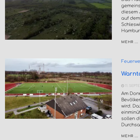
gemeins
diesem 
auf dem 
Schleswi
Hamburg
MEHR ...
Feuerwe
Warnta
11. SEPT
Am Donn
Bevölke
wird. Da
einminü
sollen 
Durchsa
MEHR ...