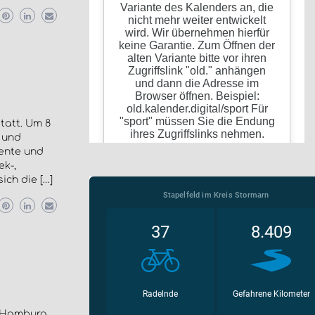
tatt. Um 8
 und
ente und
ek-,
ich die […]
d Hamburg