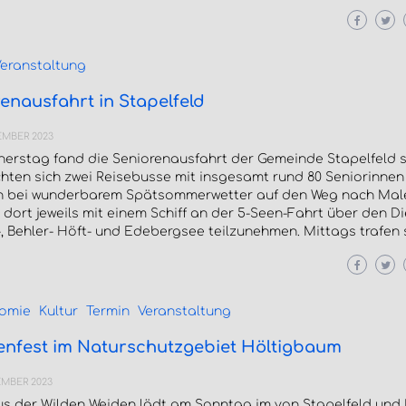
eranstaltung
enausfahrt in Stapelfeld
EMBER 2023
erstag fand die Seniorenausfahrt der Gemeinde Stapelfeld s
hten sich zwei Reisebusse mit insgesamt rund 80 Seniorinnen
n bei wunderbarem Spätsommerwetter auf den Weg nach Mal
 dort jeweils mit einem Schiff an der 5-Seen-Fahrt über den Di
 Behler- Höft- und Edebergsee teilzunehmen. Mittags trafen s
omie
Kultur
Termin
Veranstaltung
enfest im Naturschutzgebiet Höltigbaum
EMBER 2023
s der Wilden Weiden lädt am Sonntag im von Stapelfeld un