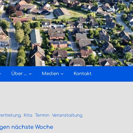
Über …
Medien
Kontakt
ertretung
Kita
Termin
Veranstaltung
ngen nächste Woche