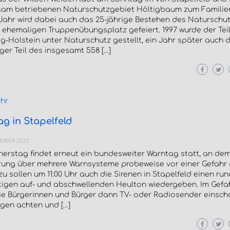
am betriebenen Naturschutzgebiet Höltigbaum zum Familienf
Jahr wird dabei auch das 25-jährige Bestehen des Naturschu
ehemaligen Truppenübungsplatz gefeiert. 1997 wurde der Teil
g-Holstein unter Naturschutz gestellt, ein Jahr später auch 
er Teil des insgesamt 558 […]
hr
g in Stapelfeld
EMBER 2023
erstag findet erneut ein bundesweiter Warntag statt, an dem
rung über mehrere Warnsysteme probeweise vor einer Gefahr
zu sollen um 11:00 Uhr auch die Sirenen in Stapelfeld einen run
tigen auf- und abschwellenden Heulton wiedergeben. Im Gefah
die Bürgerinnen und Bürger dann TV- oder Radiosender einscha
gen achten und […]