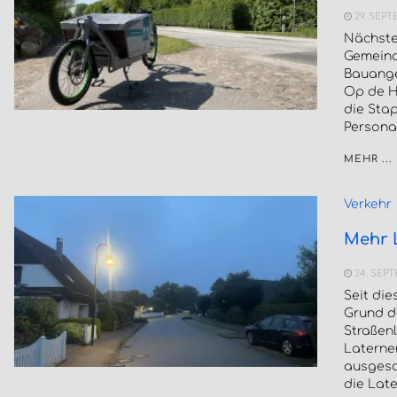
29. SEPT
Nächste
Gemeind
Bauange
Op de H
die Stap
Personal
MEHR ...
Verkehr
Mehr L
24. SEP
Seit die
Grund d
Straßenl
Laterne
ausgesc
die Late