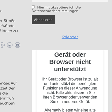
Hiermit akzeptiere ich die
ie
Datenschutzbestimmungen
er Straße
ufwände,
d Ideen zur
Kalender
änger. Auf
zeit der
s die
ehr früh
leuchten