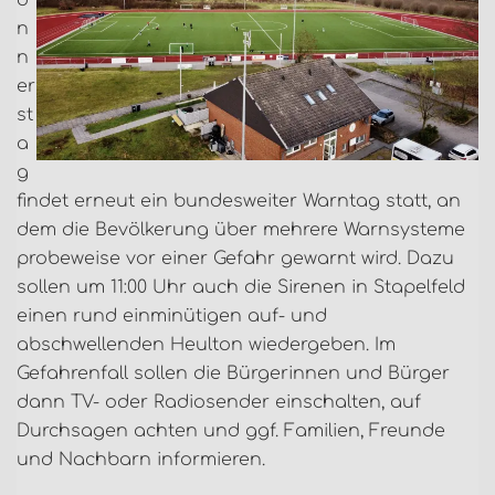
o
n
n
er
st
a
g
findet erneut ein bundesweiter Warntag statt, an
dem die Bevölkerung über mehrere Warnsysteme
probeweise vor einer Gefahr gewarnt wird. Dazu
sollen um 11:00 Uhr auch die Sirenen in Stapelfeld
einen rund einminütigen auf- und
abschwellenden Heulton wiedergeben. Im
Gefahrenfall sollen die Bürgerinnen und Bürger
dann TV- oder Radiosender einschalten, auf
Durchsagen achten und ggf. Familien, Freunde
und Nachbarn informieren.