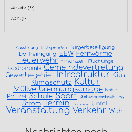
Verkehr
(97)
Wahl
(17)
Bürgerbeteiligung
Blutspenden
Ausstellung
EEW
Fernwärme
Dorfreinigung
Feuerwehr
Finanzen
Flüchtlinge
Gemeindevertretung
Gastronomie
Infrastruktur
Gewerbegebiet
Kita
Kultur
Klimaschutz
Müllverbrennungsanlage
Natur
Sport
Schule
Polizei
Stellenausschreibung
Termin
Strom
Unfall
Tourismus
Veranstaltung
Verkehr
Wahl