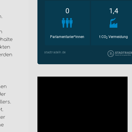
.
en
nhalte
nkten
erden
hen
der
lers.
t.
ter
ne