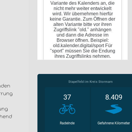
nden
errung
zung
ehend