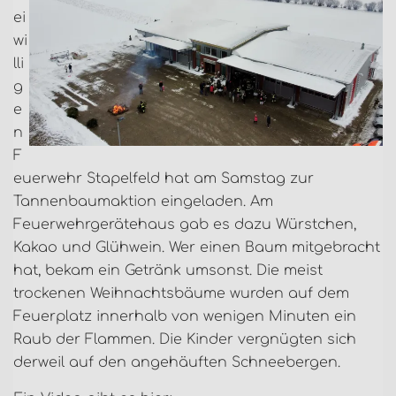
ei
wi
lli
g
e
n
F
euerwehr Stapelfeld hat am Samstag zur
Tannenbaumaktion eingeladen. Am
Feuerwehrgerätehaus gab es dazu Würstchen,
Kakao und Glühwein. Wer einen Baum mitgebracht
hat, bekam ein Getränk umsonst. Die meist
trockenen Weihnachtsbäume wurden auf dem
Feuerplatz innerhalb von wenigen Minuten ein
Raub der Flammen. Die Kinder vergnügten sich
derweil auf den angehäuften Schneebergen.