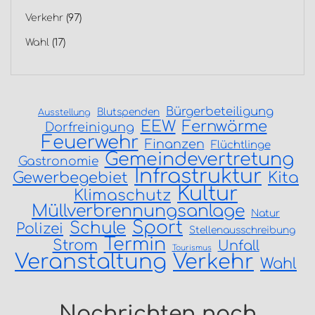
Verkehr
(97)
Wahl
(17)
Bürgerbeteiligung
Blutspenden
Ausstellung
EEW
Fernwärme
Dorfreinigung
Feuerwehr
Finanzen
Flüchtlinge
Gemeindevertretung
Gastronomie
Infrastruktur
Gewerbegebiet
Kita
Kultur
Klimaschutz
Müllverbrennungsanlage
Natur
Sport
Schule
Polizei
Stellenausschreibung
Termin
Strom
Unfall
Tourismus
Veranstaltung
Verkehr
Wahl
Nachrichten nach