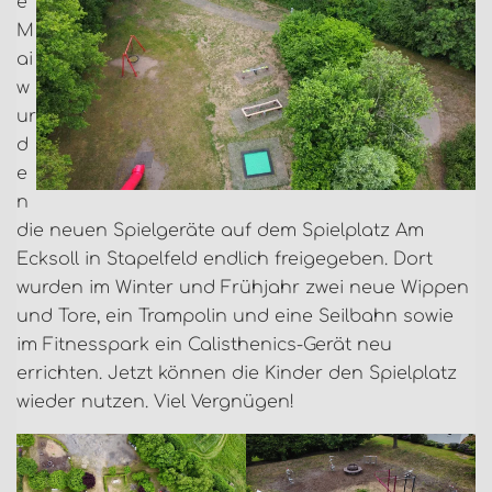
e
M
ai
w
ur
d
e
n
die neuen Spielgeräte auf dem Spielplatz Am
Ecksoll in Stapelfeld endlich freigegeben. Dort
wurden im Winter und Frühjahr zwei neue Wippen
und Tore, ein Trampolin und eine Seilbahn sowie
im Fitnesspark ein Calisthenics-Gerät neu
errichten. Jetzt können die Kinder den Spielplatz
wieder nutzen. Viel Vergnügen!