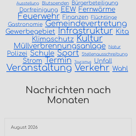
Bürgerbeteiligung
Blutspenden
Ausstellung
EEW
Fernwärme
Dorfreinigung
Feuerwehr
Finanzen
Flüchtlinge
Gemeindevertretung
Gastronomie
Infrastruktur
Gewerbegebiet
Kita
Kultur
Klimaschutz
Müllverbrennungsanlage
Natur
Sport
Schule
Polizei
Stellenausschreibung
Termin
Strom
Unfall
Tourismus
Veranstaltung
Verkehr
Wahl
Nachrichten nach
Monaten
August 2026