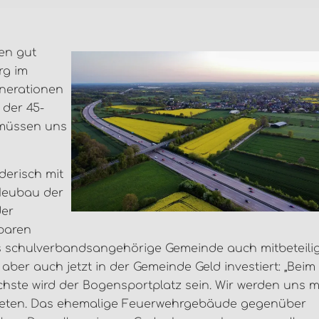
ren gut
rg im
Generationen
 der 45-
 müssen uns
derisch mit
Neubau der
der
sparen
ls schulverbandsangehörige Gemeinde auch mitbeteili
 aber auch jetzt in der Gemeinde Geld investiert: „Beim
chste wird der Bogensportplatz sein. Wir werden uns m
rmieten. Das ehemalige Feuerwehrgebäude gegenüber