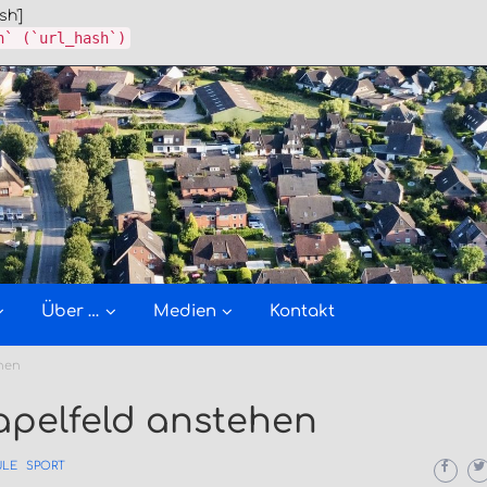
sh']
h` (`url_hash`)
Über …
Medien
Kontakt
ehen
tapelfeld anstehen
ULE
SPORT