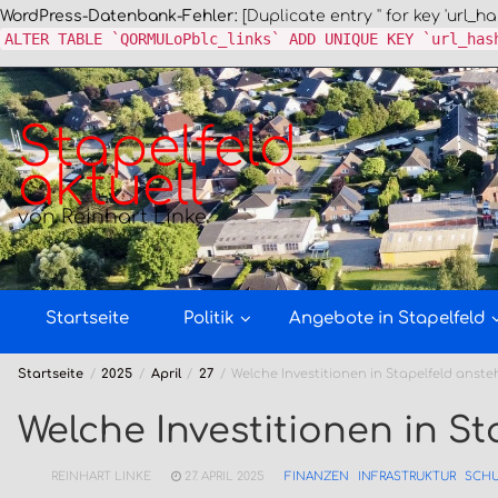
WordPress-Datenbank-Fehler:
[Duplicate entry '' for key 'url_ha
ALTER TABLE `QORMULoPblc_links` ADD UNIQUE KEY `url_has
Zum
Inhalt
springen
Stapelfeld
aktuell
von Reinhart Linke
Startseite
Politik
Angebote in Stapelfeld
Startseite
2025
April
27
Welche Investitionen in Stapelfeld anst
Welche Investitionen in S
REINHART LINKE
27. APRIL 2025
FINANZEN
INFRASTRUKTUR
SCH