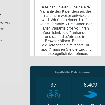
“
obahn.
von
de