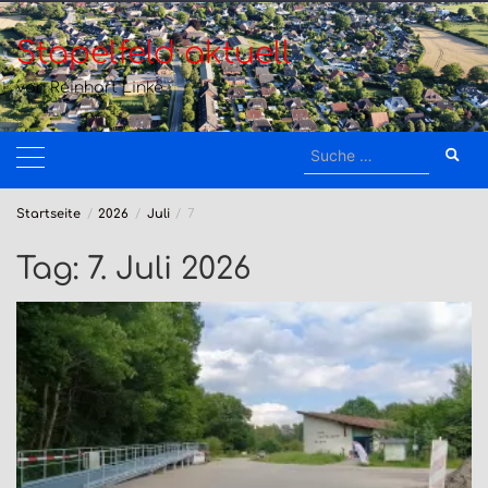
Zum
Inhalt
Stapelfeld aktuell
springen
von Reinhart Linke
Suche
nach:
Startseite
2026
Juli
7
Tag:
7. Juli 2026