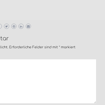
tar
icht.
Erforderliche Felder sind mit
*
markiert