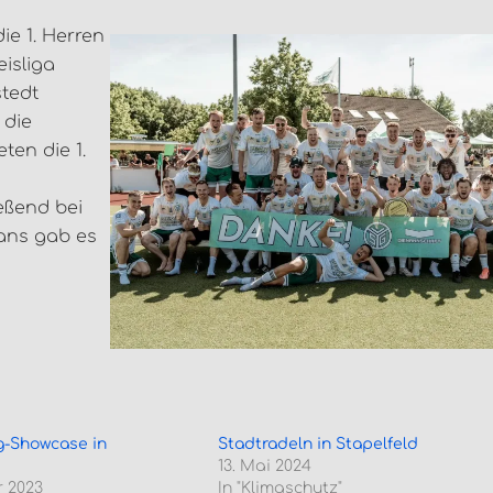
e 1. Herren
eisliga
stedt
 die
ten die 1.
eßend bei
Fans gab es
g-Showcase in
Stadtradeln in Stapelfeld
13. Mai 2024
 2023
In "Klimaschutz"