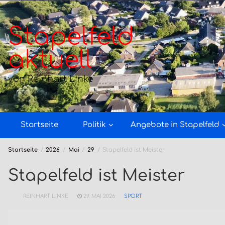
Zum
Inhalt
springen
Stapelfeld
aktuell
von Reinhart Linke
Startseite
Politik
Angebote in Stapelfeld
Startseite
2026
Mai
29
Stapelfeld ist Meister
Stapelfeld ist Meister
REINHART LINKE
29. MAI 2026
SPORT