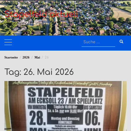
Zum
Inhalt
Stapelfeld aktuell
springen
von Reinhart Linke
Suche
nach:
Startseite
2026
Mai
26
Tag:
26. Mai 2026