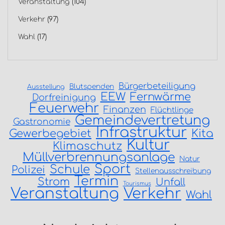
Veranstaltung
(104)
Verkehr
(97)
Wahl
(17)
Bürgerbeteiligung
Blutspenden
Ausstellung
EEW
Fernwärme
Dorfreinigung
Feuerwehr
Finanzen
Flüchtlinge
Gemeindevertretung
Gastronomie
Infrastruktur
Gewerbegebiet
Kita
Kultur
Klimaschutz
Müllverbrennungsanlage
Natur
Sport
Schule
Polizei
Stellenausschreibung
Termin
Strom
Unfall
Tourismus
Veranstaltung
Verkehr
Wahl