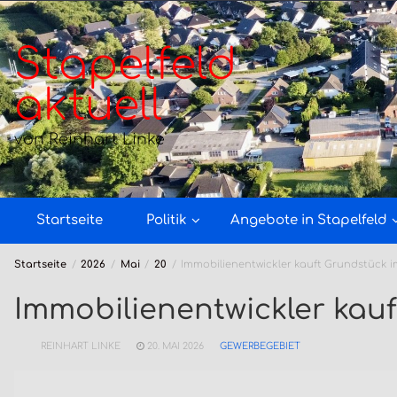
Zum
Inhalt
springen
Stapelfeld
aktuell
von Reinhart Linke
Startseite
Politik
Angebote in Stapelfeld
Startseite
2026
Mai
20
Immobilienentwickler kauft Grundstück i
Immobilienentwickler kau
REINHART LINKE
20. MAI 2026
GEWERBEGEBIET