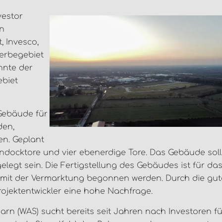
vestor
en
, Invesco,
werbegebiet
nnte der
ebiet
 Gebäude für
den,
ten. Geplant
 Andocktore und vier ebenerdige Tore. Das Gebäude soll
egt sein. Die Fertigstellung des Gebäudes ist für da
ll mit der Vermarktung begonnen werden. Durch die gut
ojektentwickler eine hohe Nachfrage.
arn (WAS) sucht bereits seit Jahren nach Investoren f