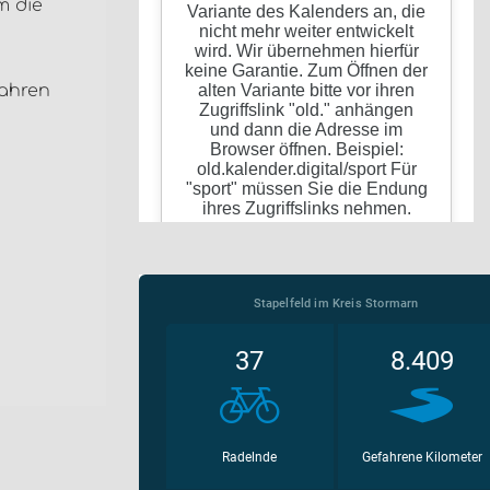
m die
n
Jahren