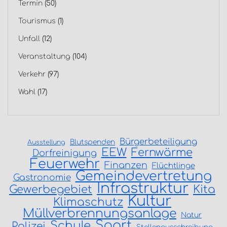
Termin
(50)
Tourismus
(1)
Unfall
(12)
Veranstaltung
(104)
Verkehr
(97)
Wahl
(17)
Bürgerbeteiligung
Blutspenden
Ausstellung
EEW
Fernwärme
Dorfreinigung
Feuerwehr
Finanzen
Flüchtlinge
Gemeindevertretung
Gastronomie
Infrastruktur
Gewerbegebiet
Kita
Kultur
Klimaschutz
Müllverbrennungsanlage
Natur
Sport
Schule
Polizei