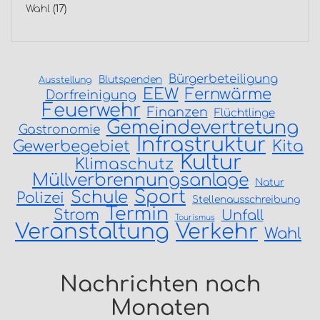
Wahl
(17)
Bürgerbeteiligung
Blutspenden
Ausstellung
EEW
Fernwärme
Dorfreinigung
Feuerwehr
Finanzen
Flüchtlinge
Gemeindevertretung
Gastronomie
Infrastruktur
Gewerbegebiet
Kita
Kultur
Klimaschutz
Müllverbrennungsanlage
Natur
Sport
Schule
Polizei
Stellenausschreibung
Termin
Strom
Unfall
Tourismus
Veranstaltung
Verkehr
Wahl
Nachrichten nach
Monaten