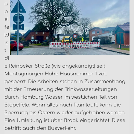
a
p
el
fe
ld
is
t
di
e Reinbeker Straße (wie angekündigt) seit
Montagmorgen Höhe Hausnummer 1 voll
gesperrt. Die Arbeiten stehen in Zusammenhang
mit der Erneuerung der Trinkwasserleitungen
durch Hamburg Wasser im westlichen Teil von
Stapelfeld. Wenn alles nach Plan läuft, kann die
Sperrung bis Ostern wieder aufgehoben werden.
Eine Umleitung ist über Braak eingerichtet. Diese
betrifft auch den Busverkehr.