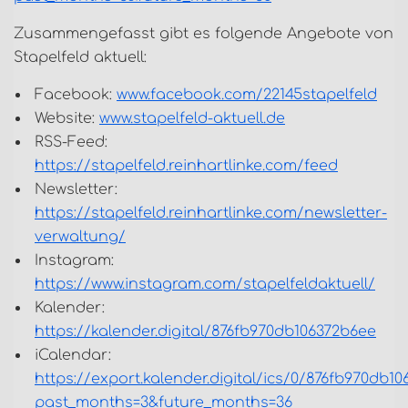
Zusammengefasst gibt es folgende Angebote von
Stapelfeld aktuell:
Facebook:
www.facebook.com/22145stapelfeld
Website:
www.stapelfeld-aktuell.de
RSS-Feed:
https://stapelfeld.reinhartlinke.com/feed
Newsletter:
https://stapelfeld.reinhartlinke.com/newsletter-
verwaltung/
Instagram:
https://www.instagram.com/stapelfeldaktuell/
Kalender:
https://kalender.digital/876fb970db106372b6ee
iCalendar:
https://export.kalender.digital/ics/0/876fb970db10
past_months=3&future_months=36