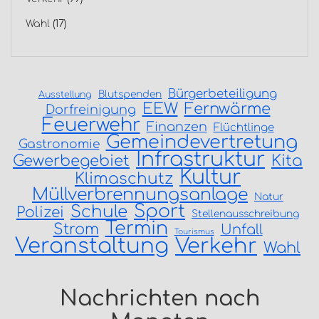
Wahl
(17)
Bürgerbeteiligung
Blutspenden
Ausstellung
EEW
Fernwärme
Dorfreinigung
Feuerwehr
Finanzen
Flüchtlinge
Gemeindevertretung
Gastronomie
Infrastruktur
Gewerbegebiet
Kita
Kultur
Klimaschutz
Müllverbrennungsanlage
Natur
Sport
Schule
Polizei
Stellenausschreibung
Termin
Strom
Unfall
Tourismus
Veranstaltung
Verkehr
Wahl
Nachrichten nach