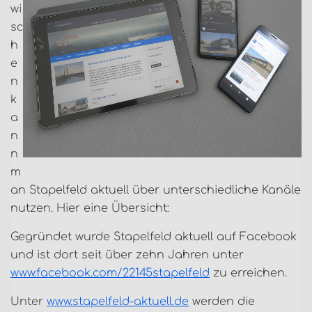
wi
sc
h
e
n
k
a
n
n
m
an Stapelfeld aktuell über unterschiedliche Kanäle
nutzen. Hier eine Übersicht:
Gegründet wurde Stapelfeld aktuell auf Facebook
und ist dort seit über zehn Jahren unter
www.facebook.com/22145stapelfeld
zu erreichen.
Unter
www.stapelfeld-aktuell.de
werden die