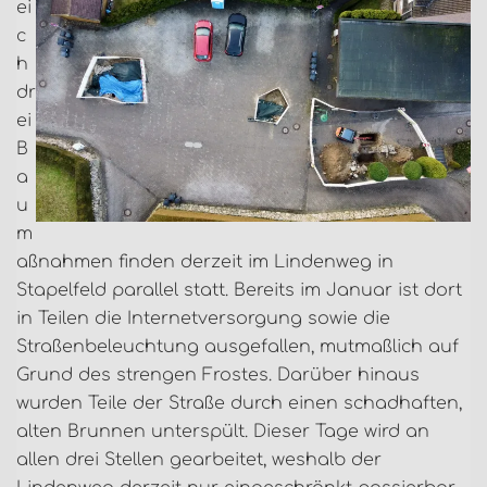
ei
c
h
dr
ei
B
a
u
m
aßnahmen finden derzeit im Lindenweg in
Stapelfeld parallel statt. Bereits im Januar ist dort
in Teilen die Internetversorgung sowie die
Straßenbeleuchtung ausgefallen, mutmaßlich auf
Grund des strengen Frostes. Darüber hinaus
wurden Teile der Straße durch einen schadhaften,
alten Brunnen unterspült. Dieser Tage wird an
allen drei Stellen gearbeitet, weshalb der