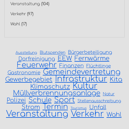
Veranstaltung
(104)
Verkehr
(97)
Wahl
(17)
Bürgerbeteiligung
Blutspenden
Ausstellung
EEW
Fernwärme
Dorfreinigung
Feuerwehr
Finanzen
Flüchtlinge
Gemeindevertretung
Gastronomie
Infrastruktur
Gewerbegebiet
Kita
Kultur
Klimaschutz
Müllverbrennungsanlage
Natur
Sport
Schule
Polizei
Stellenausschreibung
Termin
Strom
Unfall
Tourismus
Veranstaltung
Verkehr
Wahl