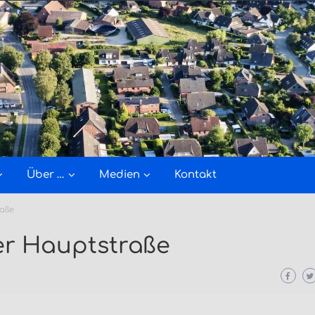
Über …
Medien
Kontakt
raße
er Hauptstraße