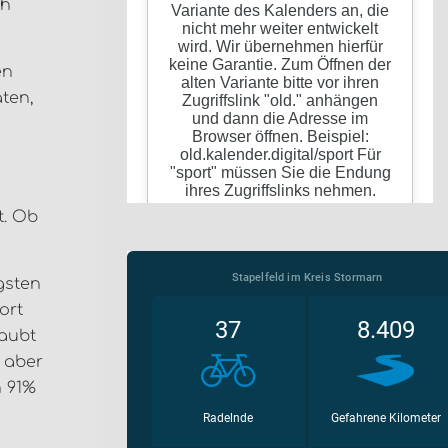
ch
en
ten,
t. Ob
gsten
ort
laubt
s aber
n 91%