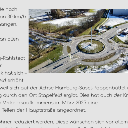
aße nach
von 30 km/h
gangen.
an allen
g-Rahlstedt
r
 hat sich –
eld erhöht.
, weil sich auf der Achse Hamburg-Sasel-Poppenbüttel
 durch den Ort Stapelfeld ergibt. Dies hat auch der Kr
n Verkehrsaufkommens im März 2025 eine
 Teilen der Hauptstraße angeordnet.
hner reduziert werden. Diese wünschen sich vor allem