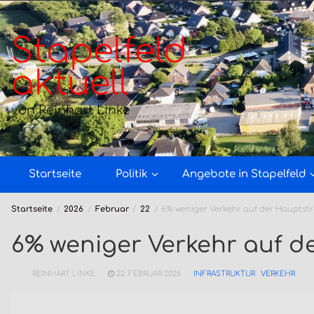
Zum
Inhalt
springen
Stapelfeld
aktuell
von Reinhart Linke
Startseite
Politik
Angebote in Stapelfeld
Startseite
2026
Februar
22
6% weniger Verkehr auf der Hauptst
6% weniger Verkehr auf d
REINHART LINKE
22. FEBRUAR 2026
INFRASTRUKTUR
VERKEHR