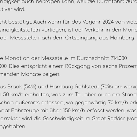
digkeit auch beitragen kann, weil die Durchfahrt dur
iver wird.
cht bestätigt. Auch wenn für das Vorjahr 2024 von viel
ndigkeitstafeln vorliegen, ist der Verkehr in den Mona
an der Messstelle nach dem Ortseingang aus Hamburg-
e Monat an der Messstelle im Durchschnitt 214.000
000. Dies entspricht einem Rückgang von sechs Prozen
ommenden Monate zeigen.
aus Braak (54%) und Hamburg-Rahlstedt (70%) am weni
 50 km/h einhalten, was zum Teil aber auch am Stand
it schon außerorts erfassen, wo gegenwärtig 70 km/h er
Monat Fahrzeuge mit über 150 km/h erfasst werden, wa
orrekter wird die Geschwindigkeit im Groot Redder (vo
ngehalten.