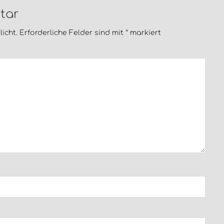
tar
icht.
Erforderliche Felder sind mit
*
markiert