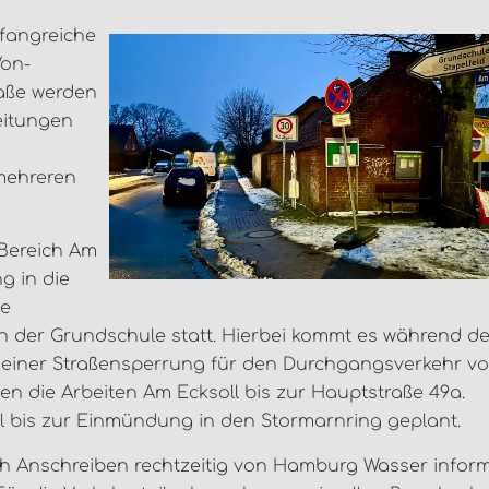
fangreiche
Von-
raße werden
eitungen
 mehreren
 Bereich Am
g in die
ie
h der Grundschule statt. Hierbei kommt es während de
 zu einer Straßensperrung für den Durchgangsverkehr v
gen die Arbeiten Am Ecksoll bis zur Hauptstraße 49a.
l bis zur Einmündung in den Stormarnring geplant.
 Anschreiben rechtzeitig von Hamburg Wasser informi