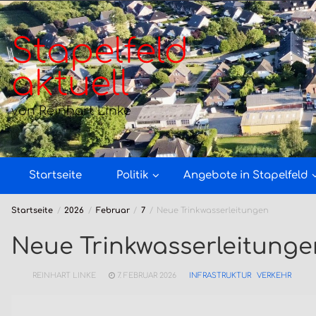
Zum
Inhalt
springen
Stapelfeld
aktuell
von Reinhart Linke
Startseite
Politik
Angebote in Stapelfeld
Startseite
2026
Februar
7
Neue Trinkwasserleitungen
Neue Trinkwasserleitunge
REINHART LINKE
7. FEBRUAR 2026
INFRASTRUKTUR
VERKEHR