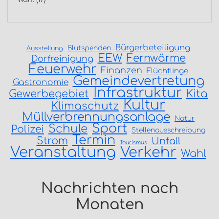
Bürgerbeteiligung
Blutspenden
Ausstellung
EEW
Fernwärme
Dorfreinigung
Feuerwehr
Finanzen
Flüchtlinge
Gemeindevertretung
Gastronomie
Infrastruktur
Gewerbegebiet
Kita
Kultur
Klimaschutz
Müllverbrennungsanlage
Natur
Sport
Schule
Polizei
Stellenausschreibung
Termin
Strom
Unfall
Tourismus
Veranstaltung
Verkehr
Wahl
Nachrichten nach
Monaten