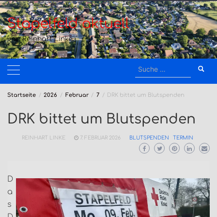
Zum
Inhalt
Stapelfeld aktuell
springen
von Reinhart Linke
Suche
nach:
Startseite
2026
Februar
7
DRK bittet um Blutspenden
DRK bittet um Blutspenden
REINHART LINKE
7. FEBRUAR 2026
BLUTSPENDEN
TERMIN
D
a
s