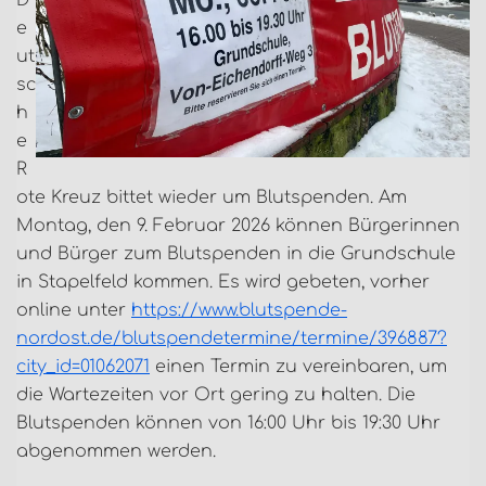
D
e
ut
sc
h
e
R
ote Kreuz bittet wieder um Blutspenden. Am
Montag, den 9. Februar 2026 können Bürgerinnen
und Bürger zum Blutspenden in die Grundschule
in Stapelfeld kommen. Es wird gebeten, vorher
online unter
https://www.blutspende-
nordost.de/blutspendetermine/termine/396887?
city_id=01062071
einen Termin zu vereinbaren, um
die Wartezeiten vor Ort gering zu halten. Die
Blutspenden können von 16:00 Uhr bis 19:30 Uhr
abgenommen werden.