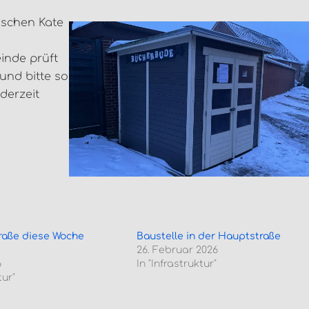
nschen Kate
inde prüft
 und bitte so
derzeit
raße diese Woche
Baustelle in der Hauptstraße
26. Februar 2026
6
In "Infrastruktur"
tur"