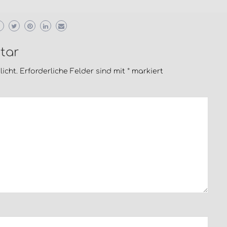
tar
icht.
Erforderliche Felder sind mit
*
markiert