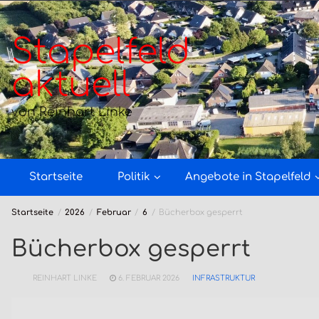
Zum
Inhalt
springen
Stapelfeld
aktuell
von Reinhart Linke
Startseite
Politik
Angebote in Stapelfeld
Startseite
2026
Februar
6
Bücherbox gesperrt
Bücherbox gesperrt
REINHART LINKE
6. FEBRUAR 2026
INFRASTRUKTUR