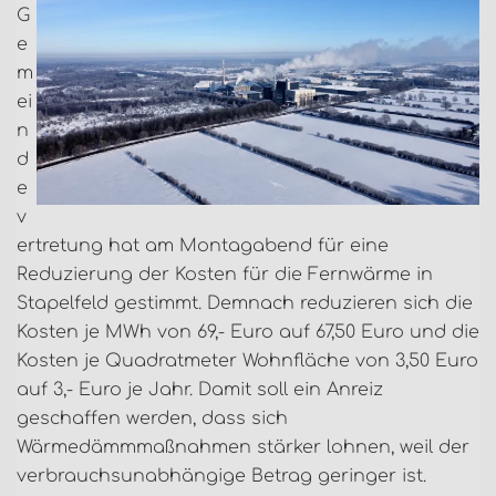
G
e
m
ei
n
d
e
v
ertretung hat am Montagabend für eine
Reduzierung der Kosten für die Fernwärme in
Stapelfeld gestimmt. Demnach reduzieren sich die
Kosten je MWh von 69,- Euro auf 67,50 Euro und die
Kosten je Quadratmeter Wohnfläche von 3,50 Euro
auf 3,- Euro je Jahr. Damit soll ein Anreiz
geschaffen werden, dass sich
Wärmedämmmaßnahmen stärker lohnen, weil der
verbrauchsunabhängige Betrag geringer ist.