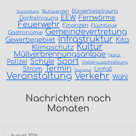
Bürgerbeteiligung
Blutspenden
Ausstellung
EEW
Fernwärme
Dorfreinigung
Feuerwehr
Finanzen
Flüchtlinge
Gemeindevertretung
Gastronomie
Infrastruktur
Gewerbegebiet
Kita
Kultur
Klimaschutz
Müllverbrennungsanlage
Natur
Sport
Schule
Polizei
Stellenausschreibung
Termin
Strom
Unfall
Tourismus
Veranstaltung
Verkehr
Wahl
Nachrichten nach
Monaten
August 2026