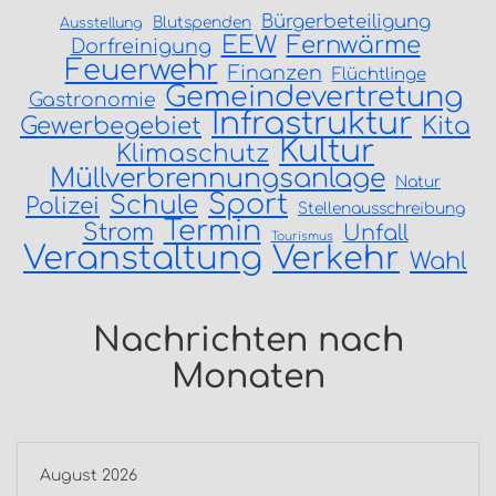
Bürgerbeteiligung
Blutspenden
Ausstellung
EEW
Fernwärme
Dorfreinigung
Feuerwehr
Finanzen
Flüchtlinge
Gemeindevertretung
Gastronomie
Infrastruktur
Gewerbegebiet
Kita
Kultur
Klimaschutz
Müllverbrennungsanlage
Natur
Sport
Schule
Polizei
Stellenausschreibung
Termin
Strom
Unfall
Tourismus
Veranstaltung
Verkehr
Wahl
Nachrichten nach
Monaten
August 2026