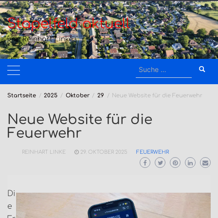
Zum
Inhalt
Stapelfeld aktuell
springen
von Reinhart Linke
Suche
nach:
Startseite
2025
Oktober
29
Neue Website für die Feuerwehr
Neue Website für die
Feuerwehr
REINHART LINKE
29. OKTOBER 2025
FEUERWEHR
Di
e