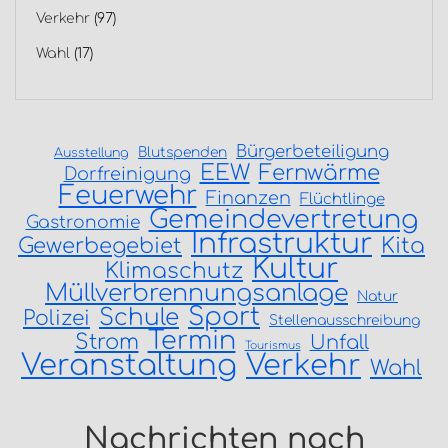
Verkehr
(97)
Wahl
(17)
Bürgerbeteiligung
Blutspenden
Ausstellung
EEW
Fernwärme
Dorfreinigung
Feuerwehr
Finanzen
Flüchtlinge
Gemeindevertretung
Gastronomie
Infrastruktur
Gewerbegebiet
Kita
Kultur
Klimaschutz
Müllverbrennungsanlage
Natur
Sport
Schule
Polizei
Stellenausschreibung
Termin
Strom
Unfall
Tourismus
Veranstaltung
Verkehr
Wahl
Nachrichten nach