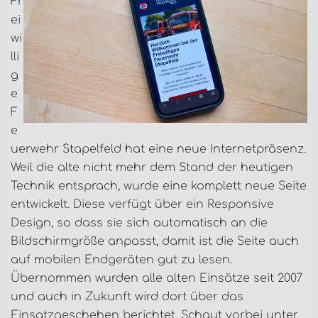
Fr
ei
wi
lli
g
e
F
e
uerwehr Stapelfeld hat eine neue Internetpräsenz.
Weil die alte nicht mehr dem Stand der heutigen
Technik entsprach, wurde eine komplett neue Seite
entwickelt. Diese verfügt über ein Responsive
Design, so dass sie sich automatisch an die
Bildschirmgröße anpasst, damit ist die Seite auch
auf mobilen Endgeräten gut zu lesen.
Übernommen wurden alle alten Einsätze seit 2007
und auch in Zukunft wird dort über das
Einsatzgeschehen berichtet. Schaut vorbei unter