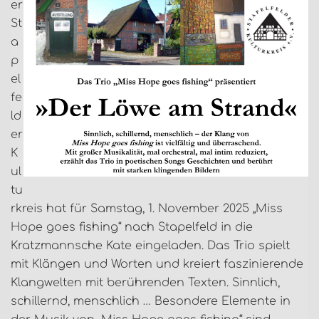
er
St
a
p
el
fe
ld
er
K
ul
tu
rkreis hat für Samstag, 1. November 2025 „Miss
Hope goes fishing“ nach Stapelfeld in die
Kratzmannsche Kate eingeladen. Das Trio spielt
mit Klängen und Worten und kreiert faszinierende
Klangwelten mit berührenden Texten. Sinnlich,
schillernd, menschlich … Besondere Elemente in