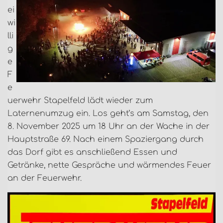
ei
wi
lli
g
e
F
e
uerwehr Stapelfeld lädt wieder zum
Laternenumzug ein. Los geht’s am Samstag, den
8. November 2025 um 18 Uhr an der Wache in der
Hauptstraße 69. Nach einem Spaziergang durch
das Dorf gibt es anschließend Essen und
Getränke, nette Gespräche und wärmendes Feuer
an der Feuerwehr.