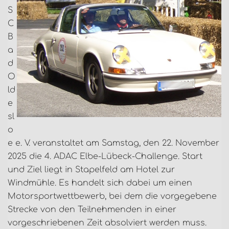
S
C
B
a
d
O
ld
e
sl
o
e e. V. veranstaltet am Samstag, den 22. November
2025 die 4. ADAC Elbe-Lübeck-Challenge. Start
und Ziel liegt in Stapelfeld am Hotel zur
Windmühle. Es handelt sich dabei um einen
Motorsportwettbewerb, bei dem die vorgegebene
Strecke von den Teilnehmenden in einer
vorgeschriebenen Zeit absolviert werden muss.