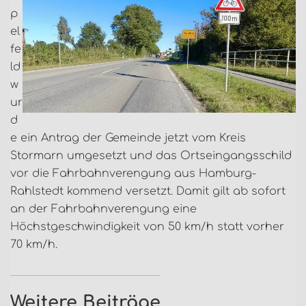
p
el
fe
ld
w
ur
d
e ein Antrag der Gemeinde jetzt vom Kreis
Stormarn umgesetzt und das Ortseingangsschild
vor die Fahrbahnverengung aus Hamburg-
Rahlstedt kommend versetzt. Damit gilt ab sofort
an der Fahrbahnverengung eine
Höchstgeschwindigkeit von 50 km/h statt vorher
70 km/h.
Weitere Beiträge