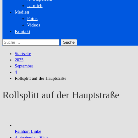
… mich
Medien
Fotos
Videos
Kontakt
Suche
nach:
Startseite
2025
September
4
Rollsplitt auf der Hauptstraße
Rollsplitt auf der Hauptstraße
Reinhart Linke
4. September 2025