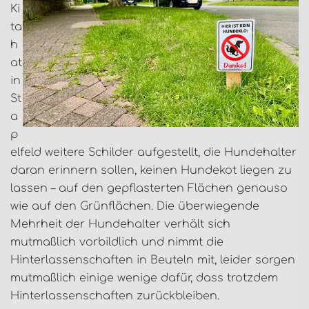
Ki
ta
h
at
in
St
a
p
elfeld weitere Schilder aufgestellt, die Hundehalter
daran erinnern sollen, keinen Hundekot liegen zu
lassen – auf den gepflasterten Flächen genauso
wie auf den Grünflächen. Die überwiegende
Mehrheit der Hundehalter verhält sich
mutmaßlich vorbildlich und nimmt die
Hinterlassenschaften in Beuteln mit, leider sorgen
mutmaßlich einige wenige dafür, dass trotzdem
Hinterlassenschaften zurückbleiben.