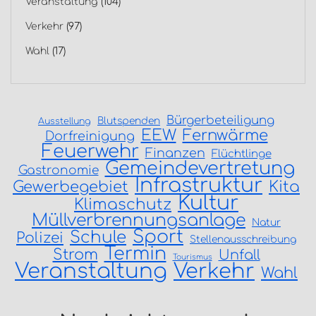
Veranstaltung
(104)
Verkehr
(97)
Wahl
(17)
Bürgerbeteiligung
Blutspenden
Ausstellung
EEW
Fernwärme
Dorfreinigung
Feuerwehr
Finanzen
Flüchtlinge
Gemeindevertretung
Gastronomie
Infrastruktur
Gewerbegebiet
Kita
Kultur
Klimaschutz
Müllverbrennungsanlage
Natur
Sport
Schule
Polizei
Stellenausschreibung
Termin
Strom
Unfall
Tourismus
Veranstaltung
Verkehr
Wahl