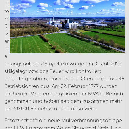
al
te
M
ül
lv
er
br
e
nnungsanlage #Stapelfeld wurde am 31. Juli 2025
stillgelegt bzw. das Feuer wird kontrolliert
heruntergefahren. Damit ist der Ofen nach fast 46
Betriebsjahren aus. Am 22. Februar 1979 wurden
die beiden Verbrennungslinien der MVA in Betrieb
genommen und haben seit dem zusammen mehr
als 703.000 Betriebsstunden absolviert.
Ersatz schafft die neue Müllverbrennungsanlage
der EEW Energy from Waste Stapelfeld GmbH, die