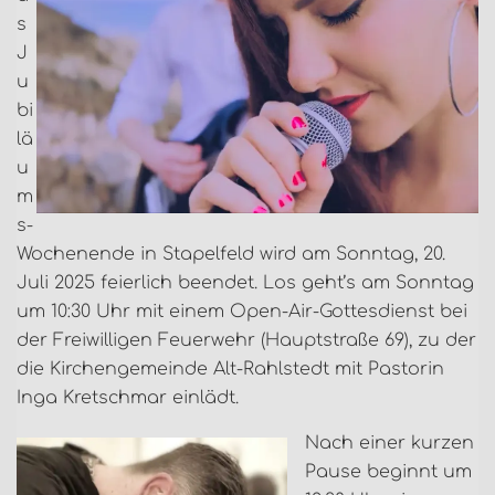
s
J
u
bi
lä
u
m
s-
Wochenende in Stapelfeld wird am Sonntag, 20.
Juli 2025 feierlich beendet. Los geht’s am Sonntag
um 10:30 Uhr mit einem Open-Air-Gottesdienst bei
der Freiwilligen Feuerwehr (Hauptstraße 69), zu der
die Kirchengemeinde Alt-Rahlstedt mit Pastorin
Inga Kretschmar einlädt.
Nach einer kurzen
Pause beginnt um