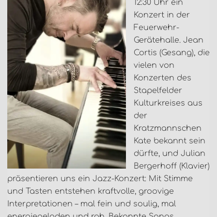
12:30 Uhr ein
Konzert in der
Feuerwehr-
Gerätehalle. Jean
Cortis (Gesang), die
vielen von
Konzerten des
Stapelfelder
Kulturkreises aus
der
Kratzmannschen
Kate bekannt sein
dürfte, und Julian
Bergerhoff (Klavier)
präsentieren uns ein Jazz-Konzert: Mit Stimme
und Tasten entstehen kraftvolle, groovige
Interpretationen – mal fein und soulig, mal
energiegeladen und roh. Bekannte Songs