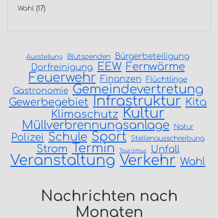
Wahl
(17)
Bürgerbeteiligung
Blutspenden
Ausstellung
EEW
Fernwärme
Dorfreinigung
Feuerwehr
Finanzen
Flüchtlinge
Gemeindevertretung
Gastronomie
Infrastruktur
Gewerbegebiet
Kita
Kultur
Klimaschutz
Müllverbrennungsanlage
Natur
Sport
Schule
Polizei
Stellenausschreibung
Termin
Strom
Unfall
Tourismus
Veranstaltung
Verkehr
Wahl
Nachrichten nach
Monaten