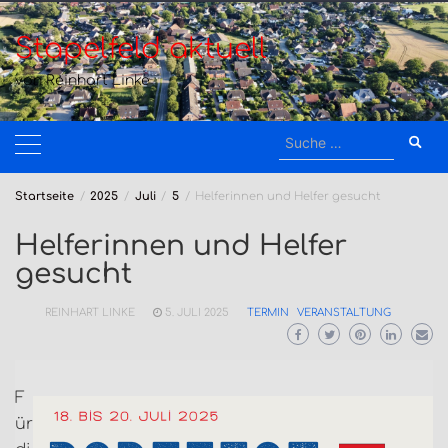
Zum
Inhalt
Stapelfeld aktuell
springen
von Reinhart Linke
Suche
nach:
Startseite
2025
Juli
5
Helferinnen und Helfer gesucht
Helferinnen und Helfer
gesucht
REINHART LINKE
5. JULI 2025
TERMIN
VERANSTALTUNG
F
ür