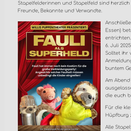
Stapelfelderinnen und Stapelfeld sind herzli
Freunde, Bekannte und Verwandte.
Anschließen
Essen) bet
entrichten
6. Juli 20
Solltet ihr
Anmeldung 
buntem Ge
Am Abend l
ausgelasse
die euch b
Für die kl
Hüpfburg 
Alle Stape