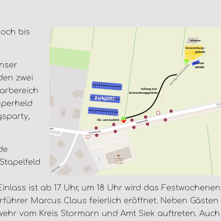
och bis
unser
den zwei
arbereich
Superheld
gsparty,
de
Stapelfeld
nlass ist ab 17 Uhr, um 18 Uhr wird das Festwochene
ührer Marcus Claus feierlich eröffnet. Neben Gästen
ehr vom Kreis Stormarn und Amt Siek auftreten. Auch 