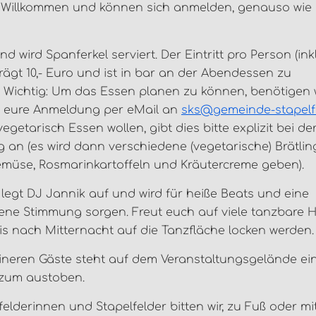
ch Willkommen und können sich anmelden, genauso wie
d wird Spanferkel serviert. Der Eintritt pro Person (inkl
rägt 10,- Euro und ist in bar an der Abendessen zu
. Wichtig: Um das Essen planen zu können, benötigen w
25 eure Anmeldung per eMail an
sks@gemeinde-stapelf
 vegetarisch Essen wollen, gibt dies bitte explizit bei de
an (es wird dann verschiedene (vegetarische) Brätlin
müse, Rosmarinkartoffeln und Kräutercreme geben).
egt DJ Jannik auf und wird für heiße Beats und eine
ne Stimmung sorgen. Freut euch auf viele tanzbare Hi
is nach Mitternacht auf die Tanzfläche locken werden.
eineren Gäste steht auf dem Veranstaltungsgelände ei
zum austoben.
lfelderinnen und Stapelfelder bitten wir, zu Fuß oder m