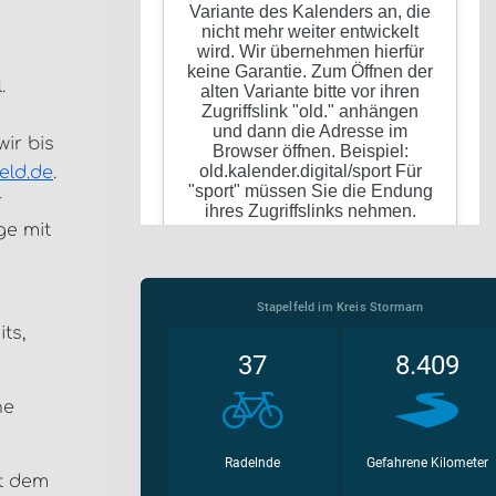
.
ir bis
eld.de
.
r
ge mit
ts,
ne
it dem