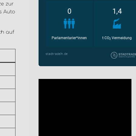
ze zur
s Auto
ch auf