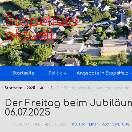
Zum
Inhalt
springen
Stapelfeld
aktuell
von Reinhart Linke
Startseite
Politik
Angebote in Stapelfeld
Startseite
2025
Juli
1
Der Freitag beim Jubiläums-Wochenende – 
Der Freitag beim Jubilä
06.07.2025
REINHART LINKE
1. JULI 2025
KULTUR
TERMIN
VERANSTALTUNG