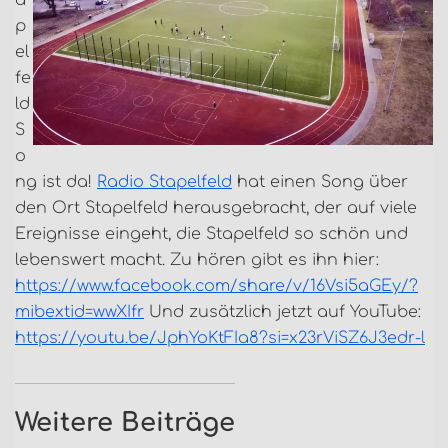
a
p
el
fe
ld
S
o
ng ist da!
Radio Stapelfeld
hat einen Song über
den Ort Stapelfeld herausgebracht, der auf viele
Ereignisse eingeht, die Stapelfeld so schön und
lebenswert macht. Zu hören gibt es ihn hier:
https://www.facebook.com/share/v/16Vsi5aGEy/?
mibextid=
wwXIfr
Und zusätzlich jetzt auf YouTube:
https://youtu.be/JphYoKtFIa8?si=x23rViSZ6J3edr-l
Weitere Beiträge