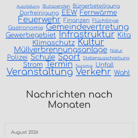
Bürgerbeteiligung
Blutspenden
Ausstellung
EEW
Fernwärme
Dorfreinigung
Feuerwehr
Finanzen
Flüchtlinge
Gemeindevertretung
Gastronomie
Infrastruktur
Gewerbegebiet
Kita
Kultur
Klimaschutz
Müllverbrennungsanlage
Natur
Sport
Schule
Polizei
Stellenausschreibung
Termin
Strom
Unfall
Tourismus
Veranstaltung
Verkehr
Wahl
Nachrichten nach
Monaten
August 2026