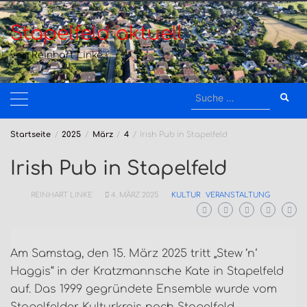
Zum
Inhalt
Stapelfeld aktuell
springen
von Reinhart Linke
Suche
nach:
Startseite
2025
März
4
Irish Pub in Stapelfeld
Irish Pub in Stapelfeld
REINHART LINKE
4. MÄRZ 2025
KULTUR
VERANSTALTUNG
Am Samstag, den 15. März 2025 tritt „Stew ’n‘
Haggis“ in der Kratzmannsche Kate in Stapelfeld
auf. Das 1999 gegründete Ensemble wurde vom