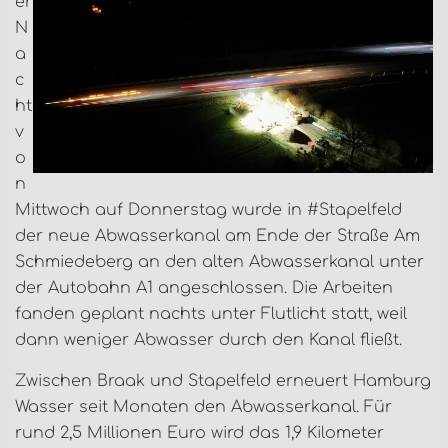
er
N
a
c
ht
v
o
n
Mittwoch auf Donnerstag wurde in #Stapelfeld
der neue Abwasserkanal am Ende der Straße Am
Schmiedeberg an den alten Abwasserkanal unter
der Autobahn A1 angeschlossen. Die Arbeiten
fanden geplant nachts unter Flutlicht statt, weil
dann weniger Abwasser durch den Kanal fließt.
Zwischen Braak und Stapelfeld erneuert Hamburg
Wasser seit Monaten den Abwasserkanal. Für
rund 2,5 Millionen Euro wird das 1,9 Kilometer