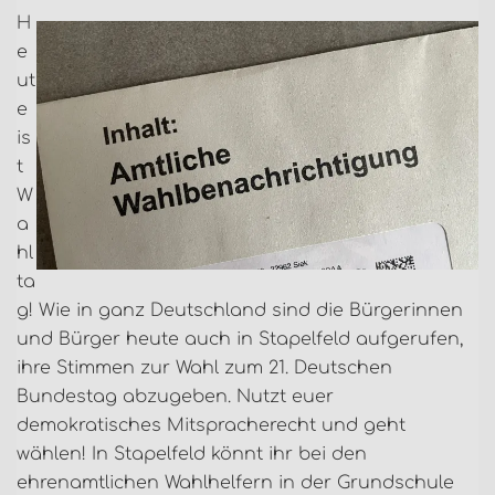
H
e
ut
e
is
t
W
a
hl
ta
g! Wie in ganz Deutschland sind die Bürgerinnen
und Bürger heute auch in Stapelfeld aufgerufen,
ihre Stimmen zur Wahl zum 21. Deutschen
Bundestag abzugeben. Nutzt euer
demokratisches Mitspracherecht und geht
wählen! In Stapelfeld könnt ihr bei den
ehrenamtlichen Wahlhelfern in der Grundschule