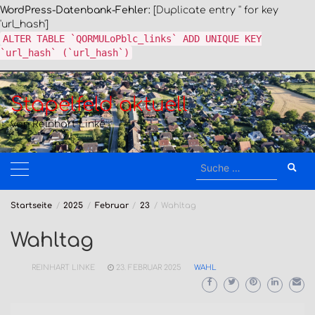
WordPress-Datenbank-Fehler:
[Duplicate entry '' for key
'url_hash']
ALTER TABLE `QORMULoPblc_links` ADD UNIQUE KEY
`url_hash` (`url_hash`)
Zum
Inhalt
Stapelfeld aktuell
springen
von Reinhart Linke
Suche
nach:
Startseite
2025
Februar
23
Wahltag
Wahltag
REINHART LINKE
23. FEBRUAR 2025
WAHL