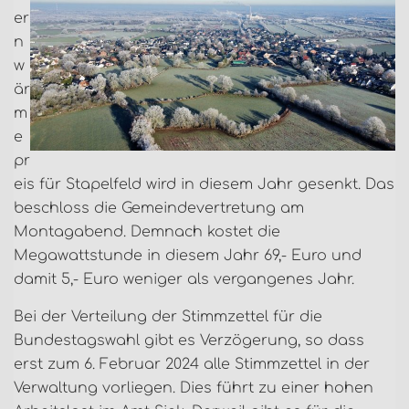
er
n
w
är
m
e
pr
eis für Stapelfeld wird in diesem Jahr gesenkt. Das
beschloss die Gemeindevertretung am
Montagabend. Demnach kostet die
Megawattstunde in diesem Jahr 69,- Euro und
damit 5,- Euro weniger als vergangenes Jahr.
Bei der Verteilung der Stimmzettel für die
Bundestagswahl gibt es Verzögerung, so dass
erst zum 6. Februar 2024 alle Stimmzettel in der
Verwaltung vorliegen. Dies führt zu einer hohen