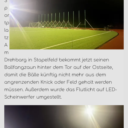
S
p
or
tp
la
tz
A
m
Drehbarg in Stapelfeld bekommt jetzt seinen
Ballfangzaun hinter dem Tor auf der Ostseite,
damit die Bälle künftig nicht mehr aus dem
angrenzenden Knick oder Feld geholt werden
müssen. Außerdem wurde das Flutlicht auf LED-
Scheinwerfer umgestellt.